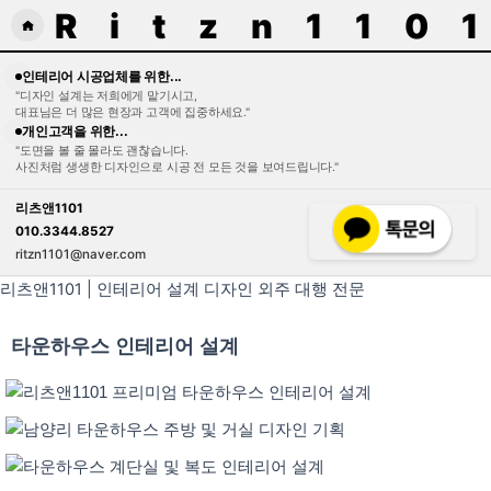
R
i
t
z
n
1
1
0
1
홈
으
인테리어 시공업체를 위한...
로
"디자인 설계는 저희에게 맡기시고,
대표님은 더 많은 현장과 고객에 집중하세요."
이
개인고객을 위한...
동
"도면을 볼 줄 몰라도 괜찮습니다.
사진처럼 생생한 디자인으로 시공 전 모든 것을 보여드립니다."
리츠앤1101
010.3344.8527
ritzn1101@naver.com
리츠앤1101 | 인테리어 설계 디자인 외주 대행 전문
타운하우스 인테리어 설계