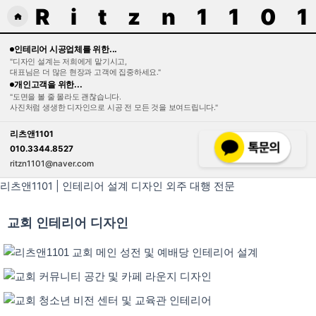
R
i
t
z
n
1
1
0
1
홈
으
인테리어 시공업체를 위한...
로
"디자인 설계는 저희에게 맡기시고,
대표님은 더 많은 현장과 고객에 집중하세요."
이
개인고객을 위한...
동
"도면을 볼 줄 몰라도 괜찮습니다.
사진처럼 생생한 디자인으로 시공 전 모든 것을 보여드립니다."
리츠앤1101
010.3344.8527
ritzn1101@naver.com
리츠앤1101 | 인테리어 설계 디자인 외주 대행 전문
교회 인테리어 디자인