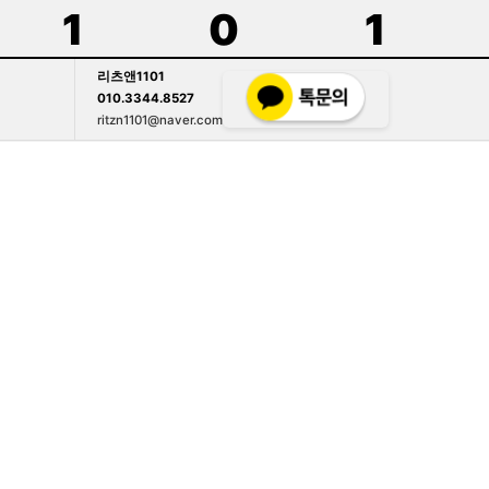
1
0
1
리츠앤1101
010.3344.8527
ritzn1101@naver.com