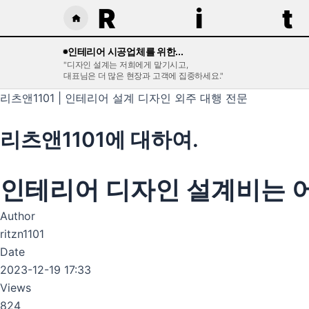
R
i
t
홈
으
인테리어 시공업체를 위한...
로
"디자인 설계는 저희에게 맡기시고,
대표님은 더 많은 현장과 고객에 집중하세요."
이
동
리츠앤1101 | 인테리어 설계 디자인 외주 대행 전문
리츠앤1101에 대하여.
인테리어 디자인 설계비는 
Author
ritzn1101
Date
2023-12-19 17:33
Views
824